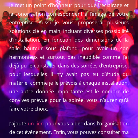
Je met un point d’honneur pour que L’éclairage et
la sonorisation correspondent à l’image de votre
entreprise. Aussi je vous proposerai plusieurs
solutions clé en main, incluant diverses possibilité
d’installation, en fonction des dimensions de la
salle, hauteur sous plafond, pour avoir un son
harmonieux et surtout pas inaudible comme j’ai
déjà pu le constater dans des soirées d’entreprise,
pour lesquelles il n’y avait pas eu d’étude du
matériel comme je le prévois à chaque installation,
une autre donnée importante est le nombre de
convives prévue pour la soirée, vous n’aurez qu’à
faire votre choix.
J’ajoute
un lien
pour vous aider dans l’organisation
de cet événement. Enfin, vous pouvez consulter ma