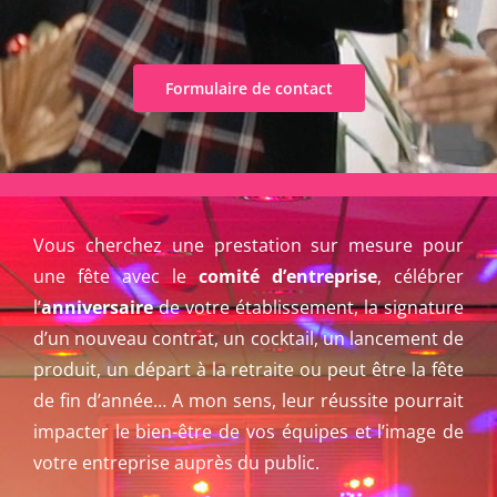
2
t
r
9
Formulaire de contact
Vous cherchez une prestation sur mesure pour
une fête avec le
comité d’entreprise
, célébrer
l’
anniversaire
de votre établissement, la signature
d’un nouveau contrat, un cocktail, un lancement de
produit, un départ à la retraite ou peut être la fête
de fin d’année… A mon sens, leur réussite pourrait
impacter le bien-être de vos équipes et l’image de
votre entreprise auprès du public.