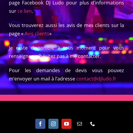
o
j
page Facebook DJ Ludo pour plus d’informations
sur
ce lien
.
Vous trouverez aussi les avis de mes clients sur la
page «
Avis clients
«
Je reste disponible à tous moment pour vous
renseigner, n’hésitez pas à me contacter.
Pour les demandes de devis vous pouvez
m’envoyer un mail à l’adresse
contact@djludo.fr